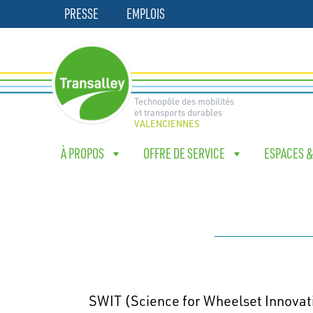
Aller
PRESSE
EMPLOIS
au
contenu
Technopôle des mobilités
et transports durables
VALENCIENNES
À PROPOS
OFFRE DE SERVICE
ESPACES 
SWIT (Science for Wheelset Innovat