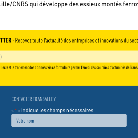
lle/CNRS qui développe des essieux montés ferrovi
TTER
- Recevez toute l'actualité des entreprises et innovations du sec
llecte et le traitement des données via ce formulaire permet l’envoi des courriels d'actualités de Trans
CONTACTER TRANSALLEY
«
*
» indique les champs nécessaires
Nom