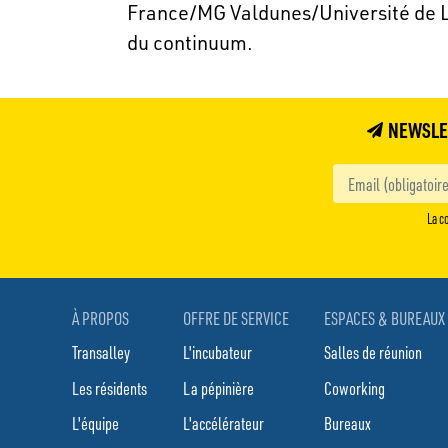
France/MG Valdunes/Université de Li
du continuum.
NEWSLE
La co
À PROPOS
OFFRE DE SERVICE
ESPACES & BUREAUX
Transalley
L'incubateur
Salles de réunion
Les résidents
La pépinière
Coworking
L'équipe
L'accélérateur
Bureaux