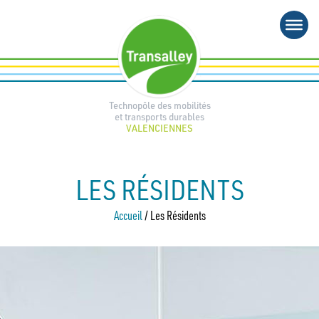
Aller
au
contenu
Technopôle des mobilités
et transports durables
VALENCIENNES
LES RÉSIDENTS
Accueil
/
Les Résidents