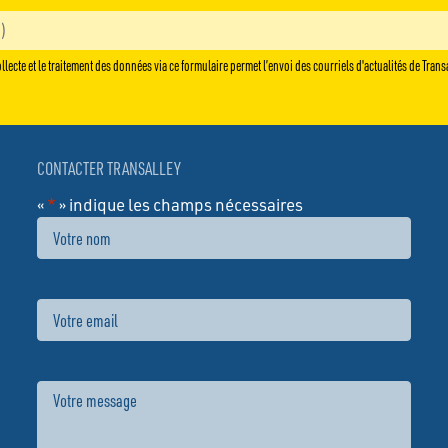
llecte et le traitement des données via ce formulaire permet l’envoi des courriels d'actualités de Trans
CONTACTER TRANSALLEY
«
*
» indique les champs nécessaires
Nom
Email
Message