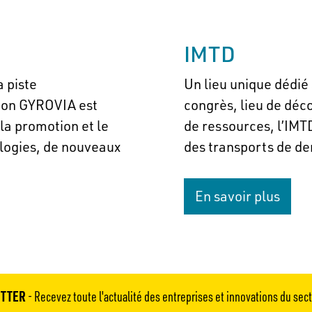
IMTD
 piste
Un lieu unique dédié 
ion GYROVIA est
congrès, lieu de déc
la promotion et le
de ressources, l’IMT
logies, de nouveaux
des transports de d
En savoir plus
TTER
- Recevez toute l'actualité des entreprises et innovations du sec