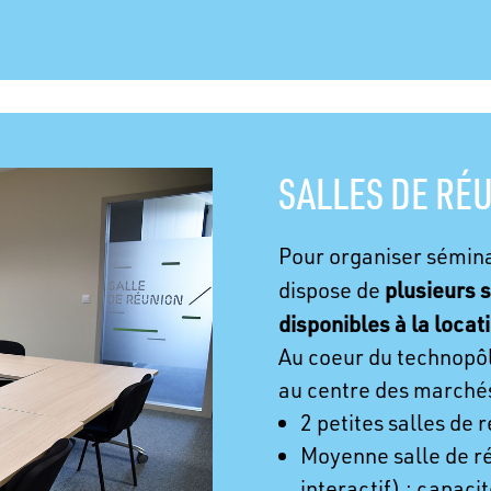
SALLES DE RÉ
Pour organiser sémina
plusieurs 
dispose de
disponibles à la locat
Au coeur du technopôl
au centre des marchés 
2 petites salles de 
Moyenne salle de r
interactif) : capaci