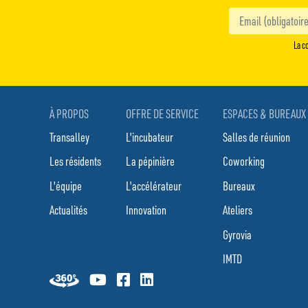
La co
À PROPOS
OFFRE DE SERVICE
ESPACES & BUREAUX
Transalley
L'incubateur
Salles de réunion
Les résidents
La pépinière
Coworking
L'équipe
L'accélérateur
Bureaux
Actualités
Innovation
Ateliers
Gyrovia
IMTD