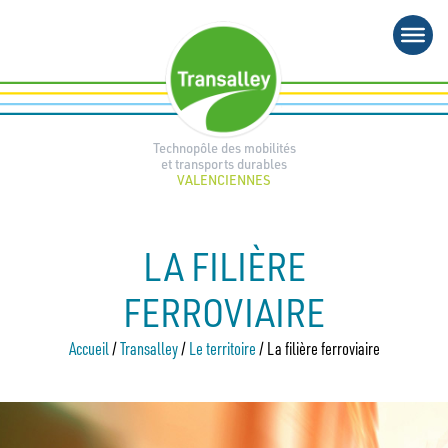
Aller
au
contenu
Technopôle des mobilités
et transports durables
VALENCIENNES
LA FILIÈRE
FERROVIAIRE
Accueil
/
Transalley
/
Le territoire
/
La filière ferroviaire