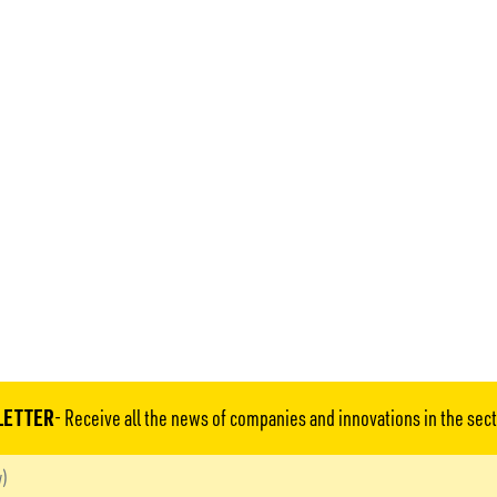
LETTER
- Receive all the news of companies and innovations in the sect