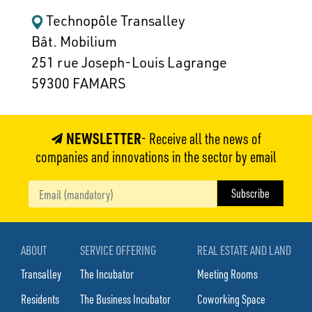
Technopôle Transalley
Bât. Mobilium
251 rue Joseph-Louis Lagrange
59300 FAMARS
NEWSLETTER
- Receive all the news of
companies and innovations in the sector by email
ABOUT
SERVICE OFFERING
REAL ESTATE AND LAND
Transalley
The Incubator
Meeting Rooms
Residents
The Business Incubator
Coworking Space